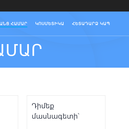
ԱՆՑ ՀԱՄԱՐ
ԿՈՍՄԵՏԻԿԱ
ՀԵՏԱԴԱՐՁ ԿԱՊ
ԱՄԱՐ
Դիմեք
մասնագետի՝