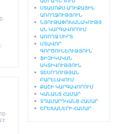
ԱՄՐԱՊՆԴՈՒՄ
ՍՏԱՄՈՔՍ-ԱՂԻՔԱՅԻՆ
ԱՌՈՂՋՈՒԹՅՈՒՆ
ը,
ՆՅՈՒԹԱՓՈԽԱՆԱԿՈՒԹՅ
ԱՆ ԿԱՐԳԱՎՈՐՈՒՄ
ԱՌՈՂՋ ՍԻՐՏ
ՄՏԱՎՈՐ
՝
ԳՈՐԾՈՒՆԵՈՒԹՅՈՒՆ
ՖԻԶԻԿԱԿԱՆ
ԱԿՏԻՎՈՒԹՅՈՒՆ
ՏԵՍՈՂՈՒԹՅԱՆ
ԲԱՐԵԼԱՎՈՒՄ
ՔԱՇԻ ԿԱՐԳԱՎՈՐՈՒՄ
ԿԱՆԱՆՑ ՀԱՄԱՐ
ՏՂԱՄԱՐԴԿԱՆՑ ՀԱՄԱՐ
ԵՐԵԽԱՆԵՐԻ ՀԱՄԱՐ
բը։
 է