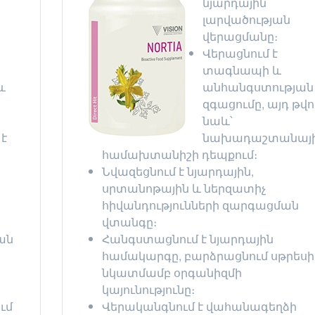
նյարդային
լարվածության
վերացմանը։
Վերացնում է
տագնապի և
և
անհանգստության
զգացումը, այդ թվո
նաև՝
է
նախադաշտանայ
համախտանիշի դեպքում։
Նվազեցնում է նյարդային,
սրտանոթային և ներզատիչ
հիվանդությունների զարգացման
վտանգը։
ան
Հանգստացնում է նյարդային
համակարգը, բարձրացնում սթրեսի
նկատմամբ օրգանիզմի
կայունությունը։
ւմ
Վերականգնում է վահանագեղձի