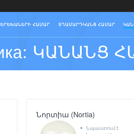
ԵՐԵԽԱՆԵՐԻ ՀԱՄԱՐ
ՏՂԱՄԱՐԴԿԱՆՑ ՀԱՄԱՐ
ԿԱՆ
ика:
ԿԱՆԱՆՑ Հ
Նորտիա (Nortia)
Նպաստում է