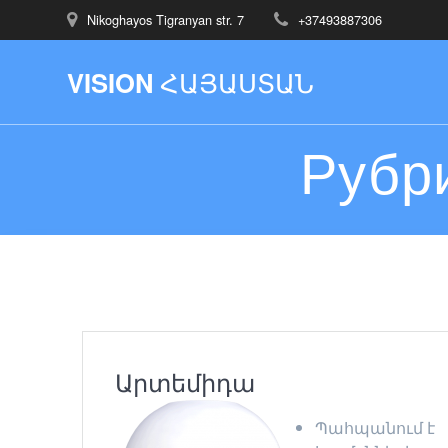
Nikoghayos Tigranyan str. 7
+37493887306
VISION
ՀԱՅԱՍՏԱՆ
Рубр
Արտեմիդա
Պահպանում է