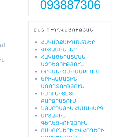
093887306
ԸՍՏ ՈՒՂՂՎԱԾՈՒԹՅԱՆ
ՀԱԿԱՕՔՍԻԴԱՆՏՆԵՐ
ւմ
ՎԻՏԱՄԻՆՆԵՐ
ՀԱԿԱԾԵՐԱՑՄԱՆ
ին
ԱԶԴԵՑՈՒԹՅՈՒՆ
ՕՐԳԱՆԻԶՄԻ ՄԱՔՐՈՒՄ
ԵՐԻԿԱՄԱՅԻՆ
ԱՌՈՂՋՈՒԹՅՈՒՆ
ԻՄՈՒՆԻՏԵՏԻ
ԲԱՐՁՐԱՑՈՒՄ
ՆՅԱՐԴԱՅԻՆ ՀԱՄԱԿԱՐԳ
ԱՐՏԱՔԻՆ
ԳԵՂԵՑԿՈՒԹՅՈՒՆ
ՈՍԿՈՐՆԵՐԻ ԵՎ ՀՈԴԵՐԻ