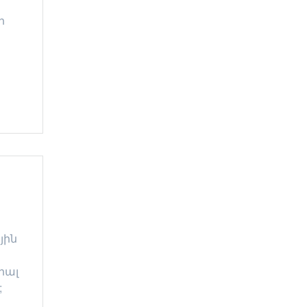
ի
յին
իալ
;