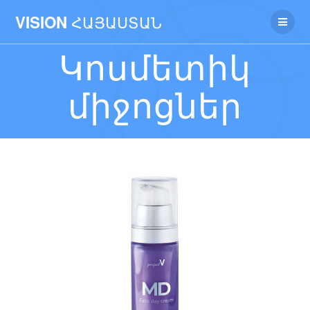
ՀԱՅԱՍՏԱՆ
VISION
Կոսմետիկ
միջոցներ