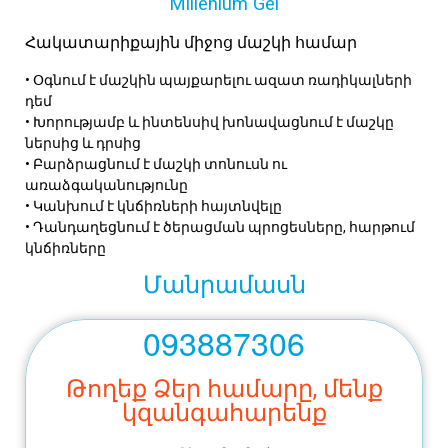
Millenium Gel
Հակատարիքային միջոց մաշկի համար
• Օգնում է մաշկին պայքարելու ազատ ռադիկալների
դեմ
• Խորությամբ և ինտենսիվ խոնավացնում է մաշկը
ներսից և դրսից
• Բարձրացնում է մաշկի տոնուսն ու
առաձգականությունը
• Կանխում է կնճիռների հայտնվելը
• Դանդաղեցնում է ծերացման պրոցեսները, հարթում
կնճիռները
Մանրամասն
093887306
Թողեք Ձեր համարը, մենք
կզանգահարենք