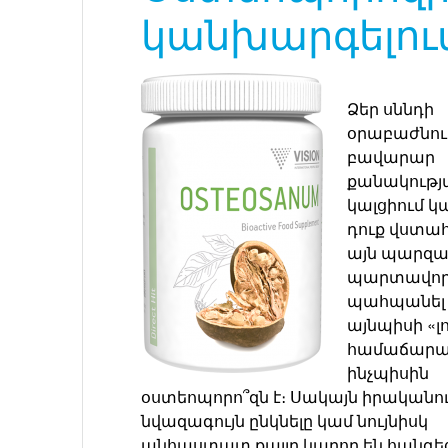
կանխարգելու
Ձեր սննդի
օրաբաժնու
բավարար
քանակությ
կալցիում կա
դուք վստահ
այն պարզ
պարտավոր
պահպանել 
այնպիսի «լ
համաճարա
ինչպիսին
օստեոպորո՞զն է։ Սակայն իրականո
նվազագույն ընկնելը կամ նույնիսկ
անհաստատ քայլը կարող են հանգեց