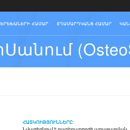
ԵՐԵԽԱՆԵՐԻ ՀԱՄԱՐ
ՏՂԱՄԱՐԴԿԱՆՑ ՀԱՄԱՐ
ԿԱՆ
Սանում (Osteo
ի
ՀԱՏԿՈՒԹՅՈՒՆՆԵՐԸ
Նվազեցնում է օստեոպորոզի առաջացման