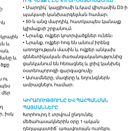
Ո՞Վ ՊԵՏՔ է ԸՆԴՈՒՆԻ ՕՍՏԵՈՍԱՆՈւՄ
• Մարդիկ՝ կալցիումի և/կամ վիտամին D3-ի
ը։
պակասի կանխարգելման համար։
• 50-ն անց մարդիկ, հատկապես կանայք
ին
կլիմաքսի շրջանում։
• Նրանք, ովքեր կոտրվածքներ ունեն։
սկրային
• Նրանք, ովքեր հոգ են անում իրենց
ան և
առողջության մասին և ովքեր անկախ
 նաև
գենետիկական ժառանգականությունից
մանը և
ցանկանում են հեռացնել և լրիվ կանխել
ածքը
օստեոպորոզի զարգացումը։
• Ատամները, մազերը և եղունգներն
 ու
ամրացնելու համար։
նպես
 մեր
ԿԻՐԱՈՈՒԹՅՈՒՆԸ ԵՎ ՊԱՀՊԱՆՄԱՆ
ող
ՊԱՅՄԱՆՆԵՐԸ
, իսկ
Խորհուրդ է տրվում ընդունել
մեծահասակներին օրը 1-ական
դեղապատիճ՝ առավոտյան ուտելու