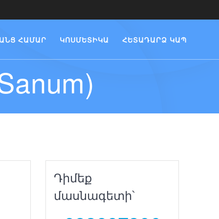
ԱՆՑ ՀԱՄԱՐ
ԿՈՍՄԵՏԻԿԱ
ՀԵՏԱԴԱՐՁ ԿԱՊ
Sanum)
Դիմեք
մասնագետի՝