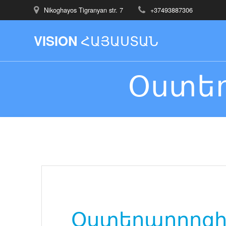
Nikoghayos Tigranyan str. 7
+37493887306
VISION
ՀԱՅԱՍՏԱՆ
Օստեո
Օստեոպորոզ