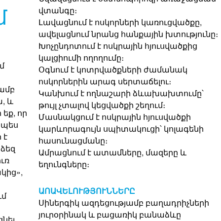
մ
վտանգը։
Լավացնում է ոսկորների կառուցվածքը,
ավելացնում նրանց հանքային խտությունը։
Խոչընդոտում է ոսկրային հյուսվածքից
կալցիումի ողողումը։
մ
Օգնում է կոտրվածքների ժամանակ
ոսկորներին արագ սերտաճելու։
ամբ
Կանխում է ողնաշարի ձևախախտումը՝
, և
թույլ չտալով կեցվածքի շեղում։
 եք, որ
Մասնակցում է ոսկրային հյուսվածքի
ապես
կարևորագույն սպիտակուցի՝ կոլագենի
 է
հասունացմանը։
ձեզ
Ամրացնում է ատամները, մազերը և
ուռ
եղունգները։
կից»,
ԱՈԱՎԵԼՈՒԹՅՈՒՆՆԵՐԸ
ւմ
Սիներգիկ ազդեցությամբ բաղադրիչների
յուրօրինակ և բացառիկ բանաձևը
նել