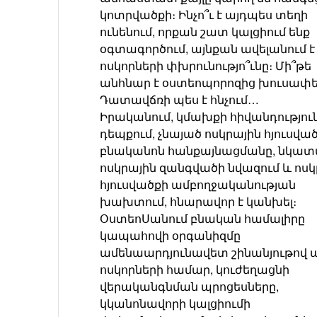
կոտրվածքի։ Ինչո՞ւ է այդպես տեղի
ունենում, որքան շատ կալցիում ենք
օգտագործում, այնքան ավելանում է
ոսկորների փխրունությո՞ւնը։ Մի՞թե
անհնար է օստեոպորոզից խուսափե
Դատավճռի պես է հնչում…
Իրականում, կմախքի հիվանդություն
դեպքում, չնայած ոսկրային հյուսվա
բնականոն հանքայնացմանը, նկատվ
ոսկրային զանգվածի նվազում և ոսկ
հյուսվածքի ամբողջականության
խախտում, հնարավոր է կանխել։
ՕստեոՍանում բնական համալիրը
կապահովի օրգանիզմը
ամենաարդյունավետ շինանյութով 
ոսկորների համար, կուժեղացնի
վերականգնման պրոցեսները,
կկանոնավորի կալցիումի