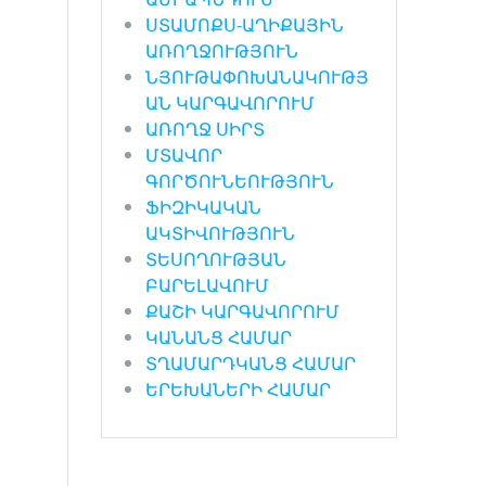
ՍՏԱՄՈՔՍ-ԱՂԻՔԱՅԻՆ
ԱՌՈՂՋՈՒԹՅՈՒՆ
ՆՅՈՒԹԱՓՈԽԱՆԱԿՈՒԹՅ
ԱՆ ԿԱՐԳԱՎՈՐՈՒՄ
ԱՌՈՂՋ ՍԻՐՏ
ՄՏԱՎՈՐ
ԳՈՐԾՈՒՆԵՈՒԹՅՈՒՆ
ՖԻԶԻԿԱԿԱՆ
ԱԿՏԻՎՈՒԹՅՈՒՆ
ՏԵՍՈՂՈՒԹՅԱՆ
ԲԱՐԵԼԱՎՈՒՄ
ՔԱՇԻ ԿԱՐԳԱՎՈՐՈՒՄ
ԿԱՆԱՆՑ ՀԱՄԱՐ
ՏՂԱՄԱՐԴԿԱՆՑ ՀԱՄԱՐ
ԵՐԵԽԱՆԵՐԻ ՀԱՄԱՐ