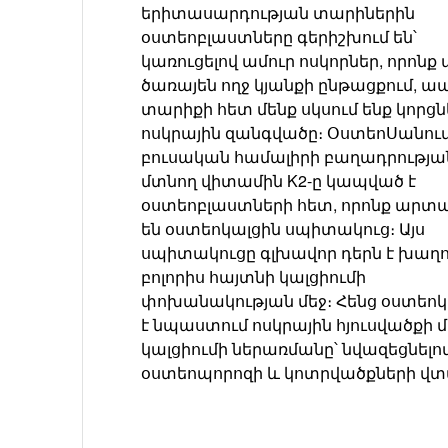
երիտասարդության տարիներին
օստեոբլաստները գերիշխում են՝
կառուցելով ամուր ոսկորներ, որոնք
ծառայեն ողջ կյանքի ընթացքում, 
տարիքի հետ մենք սկսում ենք կորցնե
ոսկրային զանգվածը։ ՕստեոՍանու
բուսական համալիրի բաղադրությա
մտնող վիտամին K2-ը կապված է
օստեոբլաստների հետ, որոնք արտ
են օստեոկալցին սպիտակուց։ Այս
սպիտակուցը գլխավոր դերն է խաղո
բոլորիս հայտնի կալցիումի
փոխանակության մեջ։ Հենց օստեոկ
է նպաստում ոսկրային հյուսվածքի մ
կալցիումի ներառմանը՝ նվազեցնելո
օստեոպորոզի և կոտրվածքների վտ