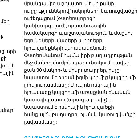
միանգամից աշխատում է մի քանի
ուղղություններով՝ ոսկորների կառուցվածքի
ուժեղացում (օստեոպորոզի
 մեր
կանխարգելում), սրտանոթային
համակարգի պաշտպանություն և մաշկի,
լ։
եղունգների, մազերի և հոդերի
հյուսվածքների վերականգնում։
ը, որի
ՕստեոՍանում համալիրի բաղադրության
ծքի
մեջ մտնող մումյոն պարունակում է ավելի
ում է
քան 30 մակրո- և միկրոտարրեր, ինչը
րային
նպաստում է օրգանիզմի կողմից կալցիումի
լրիվ յուրացմանը։ Մումյոն ոսկրային
հյուսվածք կալցիումի առաքման բնական
կատալիզատոր (արագացուցիչ) է,
նպաստում է ոսկրային հյուսվածքի
ամուր
հանքային բաղադրության և կառուցվածքի
լավացմանը։