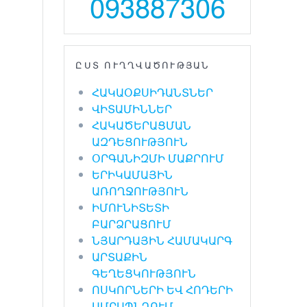
093887306
ԸՍՏ ՈՒՂՂՎԱԾՈՒԹՅԱՆ
ՀԱԿԱՕՔՍԻԴԱՆՏՆԵՐ
ՎԻՏԱՄԻՆՆԵՐ
ՀԱԿԱԾԵՐԱՑՄԱՆ
ԱԶԴԵՑՈՒԹՅՈՒՆ
ՕՐԳԱՆԻԶՄԻ ՄԱՔՐՈՒՄ
ԵՐԻԿԱՄԱՅԻՆ
ԱՌՈՂՋՈՒԹՅՈՒՆ
ԻՄՈՒՆԻՏԵՏԻ
ԲԱՐՁՐԱՑՈՒՄ
ՆՅԱՐԴԱՅԻՆ ՀԱՄԱԿԱՐԳ
ԱՐՏԱՔԻՆ
ԳԵՂԵՑԿՈՒԹՅՈՒՆ
ՈՍԿՈՐՆԵՐԻ ԵՎ ՀՈԴԵՐԻ
ԱՄՐԱՊՆԴՈՒՄ