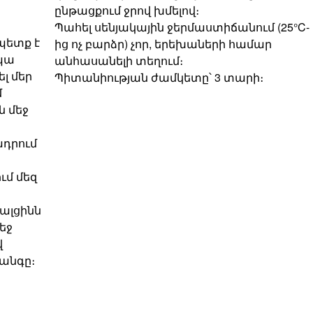
ընթացքում ջրով խմելով։
Պահել սենյակային ջերմաստիճանում (25°C-
 պետք է
ից ոչ բարձր) չոր, երեխաների համար
ապա
անհասանելի տեղում։
լ մեր
Պիտանիության ժամկետը՝ 3 տարի։
մ
ն մեջ
ադրում
ւմ մեզ
ալցինն
եջ
վ
անգը։