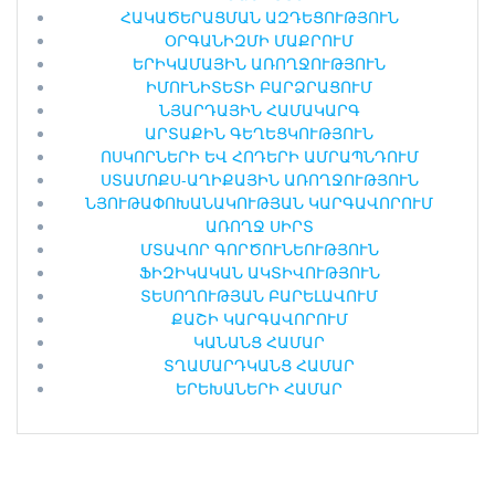
ՀԱԿԱԾԵՐԱՑՄԱՆ ԱԶԴԵՑՈՒԹՅՈՒՆ
ՕՐԳԱՆԻԶՄԻ ՄԱՔՐՈՒՄ
ԵՐԻԿԱՄԱՅԻՆ ԱՌՈՂՋՈՒԹՅՈՒՆ
ԻՄՈՒՆԻՏԵՏԻ ԲԱՐՁՐԱՑՈՒՄ
ՆՅԱՐԴԱՅԻՆ ՀԱՄԱԿԱՐԳ
ԱՐՏԱՔԻՆ ԳԵՂԵՑԿՈՒԹՅՈՒՆ
ՈՍԿՈՐՆԵՐԻ ԵՎ ՀՈԴԵՐԻ ԱՄՐԱՊՆԴՈՒՄ
ՍՏԱՄՈՔՍ-ԱՂԻՔԱՅԻՆ ԱՌՈՂՋՈՒԹՅՈՒՆ
ՆՅՈՒԹԱՓՈԽԱՆԱԿՈՒԹՅԱՆ ԿԱՐԳԱՎՈՐՈՒՄ
ԱՌՈՂՋ ՍԻՐՏ
ՄՏԱՎՈՐ ԳՈՐԾՈՒՆԵՈՒԹՅՈՒՆ
ՖԻԶԻԿԱԿԱՆ ԱԿՏԻՎՈՒԹՅՈՒՆ
ՏԵՍՈՂՈՒԹՅԱՆ ԲԱՐԵԼԱՎՈՒՄ
ՔԱՇԻ ԿԱՐԳԱՎՈՐՈՒՄ
ԿԱՆԱՆՑ ՀԱՄԱՐ
ՏՂԱՄԱՐԴԿԱՆՑ ՀԱՄԱՐ
ԵՐԵԽԱՆԵՐԻ ՀԱՄԱՐ