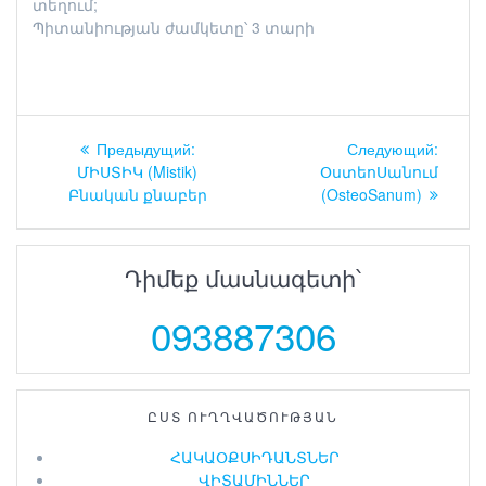
տեղում;
Պիտանիության ժամկետը՝ 3 տարի
Навигация
Предыдущий:
Предыдущая
Следующий:
След
по
ՄԻՍՏԻԿ (Mistik)
запись:
ՕստեոՍանում
запись
Բնական քնաբեր
(OsteoSanum)
записям
Դիմեք մասնագետի՝
093887306
ԸՍՏ ՈՒՂՂՎԱԾՈՒԹՅԱՆ
ՀԱԿԱՕՔՍԻԴԱՆՏՆԵՐ
ՎԻՏԱՄԻՆՆԵՐ