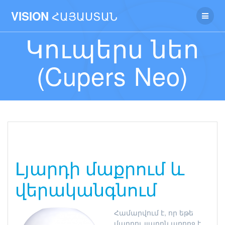
ՀԱՅԱՍՏԱՆ
VISION
Կուպերս նեո
(Cupers Neo)
Լյարդի մաքրում և
վերականգնում
Համարվում է, որ եթե
մարդու լյարդն առողջ է,