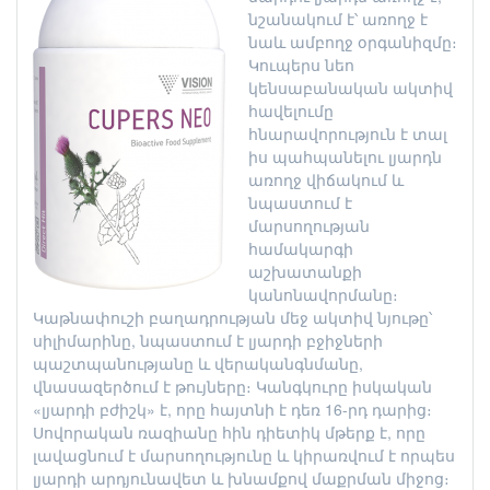
նշանակում է՝ առողջ է
նաև ամբողջ օրգանիզմը։
Կուպերս նեո
կենսաբանական ակտիվ
հավելումը
հնարավորություն է տալ
իս պահպանելու լյարդն
առողջ վիճակում և
նպաստում է
մարսողության
համակարգի
աշխատանքի
կանոնավորմանը։
Կաթնափուշի բաղադրության մեջ ակտիվ նյութը՝
սիլիմարինը, նպաստում է լյարդի բջիջների
պաշտպանությանը և վերականգնմանը,
վնասազերծում է թույները։ Կանգկուրը իսկական
«լյարդի բժիշկ» է, որը հայտնի է դեռ 16-րդ դարից։
Սովորական ռազիանը հին դիետիկ մթերք է, որը
լավացնում է մարսողությունը և կիրառվում է որպես
լյարդի արդյունավետ և խնամքով մաքրման միջոց։