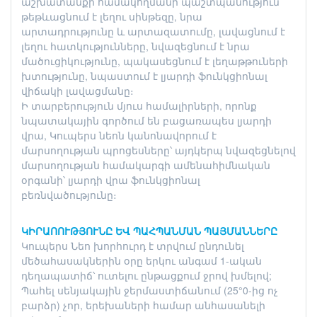
աշխատանքի համակողմանի պաշտպանություն՝
թեթևացնում է լեղու սինթեզը, նրա
արտադրությունը և արտազատումը, լավացնում է
լեղու հատկությունները, նվազեցնում է նրա
մածուցիկությունը, պակասեցնում է լեղաթթուների
խտությունը, նպաստում է լյարդի ֆունկցիոնալ
վիճակի լավացմանը։
Ի տարբերություն մյուս համալիրների, որոնք
նպատակային գործում են բացառապես լյարդի
վրա, Կուպերս նեոն կանոնավորում է
մարսողության պրոցեսները՝ այդկերպ նվազեցնելով
մարսողության համակարգի ամենահիմնական
օրգանի՝ լյարդի վրա ֆունկցիոնալ
բեռնվածությունը։
ԿԻՐԱՈՈՒԹՅՈՒՆԸ ԵՎ ՊԱՀՊԱՆՄԱՆ ՊԱՅՄԱՆՆԵՐԸ
Կուպերս Նեո խորհուրդ է տրվում ընդունել
մեծահասակներին օրը երկու անգամ 1-ական
դեղապատիճ՝ ուտելու ընթացքում ջրով խմելով;
Պահել սենյակային ջերմաստիճանում (25°0-ից ոչ
բարձր) չոր, երեխաների համար անհասանելի