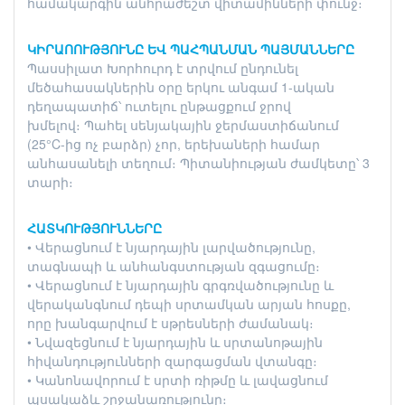
համակարգին անհրաժեշտ վիտամինների փունջ։
ԿԻՐԱՈՈՒԹՅՈՒՆԸ ԵՎ ՊԱՀՊԱՆՄԱՆ ՊԱՅՄԱՆՆԵՐԸ
Պասսիլատ Խորհուրդ է տրվում ընդունել
մեծահասակներին օրը երկու անգամ 1-ական
դեղապատիճ՝ ուտելու ընթացքում ջրով
խմելով։ Պահել սենյակային ջերմաստիճանում
(25°C-ից ոչ բարձր) չոր, երեխաների համար
անհասանելի տեղում։ Պիտանիության ժամկետը՝ 3
տարի։
ՀԱՏԿՈՒԹՅՈՒՆՆԵՐԸ
• Վերացնում է նյարդային լարվածությունը,
տագնապի և անհանգստության զգացումը։
• Վերացնում է նյարդային գրգռվածությունը և
վերականգնում դեպի սրտամկան արյան հոսքը,
որը խանգարվում է սթրեսների ժամանակ։
• Նվազեցնում է նյարդային և սրտանոթային
հիվանդությունների զարգացման վտանգը։
• Կանոնավորում է սրտի ռիթմը և լավացնում
պսակաձև շրջանառությունը։