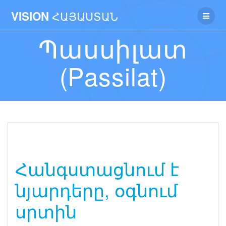
ՀԱՅԱՍՏԱՆ
VISION
Պասսիլատ
(Passilat)
Հանգստացնում է
նյարդերը, օգնում
սրտին