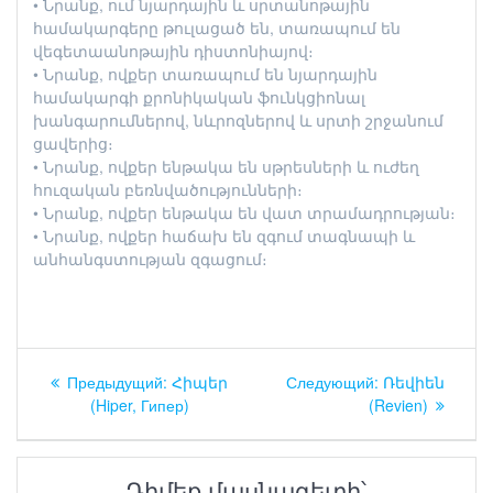
• Նրանք, ում նյարդային և սրտանոթային
համակարգերը թուլացած են, տառապում են
վեգետաանոթային դիստոնիայով։
• Նրանք, ովքեր տառապում են նյարդային
համակարգի քրոնիկական ֆունկցիոնալ
խանգարումներով, նևրոզներով և սրտի շրջանում
ցավերից։
• Նրանք, ովքեր ենթակա են սթրեսների և ուժեղ
հուզական բեռնվածությունների։
• Նրանք, ովքեր ենթակա են վատ տրամադրության։
• Նրանք, ովքեր հաճախ են զգում տագնապի և
անհանգստության զգացում։
Навигация
Предыдущий:
Предыдущая
Հիպեր
Следующий:
Следующая
Ռեվիեն
по
(Hiper, Гипер)
запись:
(Revien)
запись:
записям
Դիմեք մասնագետի՝