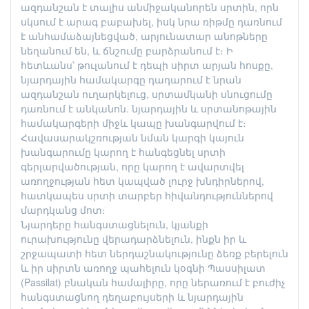
ազդանշան է տալիս անմիջականորեն սրտին, որն
սկսում է արագ բաբախել, իսկ նրա ռիթմը դառնում
է անհամաձայնեցված, արյունատար անոթները
նեղանում են, և ճնշումը բարձրանում է։ Ի
հետևանս՝ թուլանում է դեպի սիրտ արյան հոսքը,
նյարդային համակարգը դադարում է նրան
ազդանշան ուղարկելուց, սրտամկանի սնուցումը
դառնում է անկանոն. նյարդային և սրտանոթային
համակարգերի միջև կապը խանգարվում է։
Հավասարակշռության նման կարգի կայուն
խանգարումը կարող է հանգեցնել սրտի
գերլարվածության, որը կարող է ավարտվել
առողջության հետ կապված լուրջ խնդիրներով,
հատկապես սրտի տարբեր հիվանդություններով
մարդկանց մոտ։
Նյարդերը հանգստացնելուն, կյանքի
ուրախությունը վերադարձնելուն, ինքն իր և
շրջապատի հետ ներդաշնակությունը ձեռք բերելուն
և իր սիրտն առողջ պահելուն կօգնի Պասսիլատ
(Passilat) բնական համալիրը, որը ներառում է բուժիչ
հանգստացնող դեղաբույսերի և նյարդային