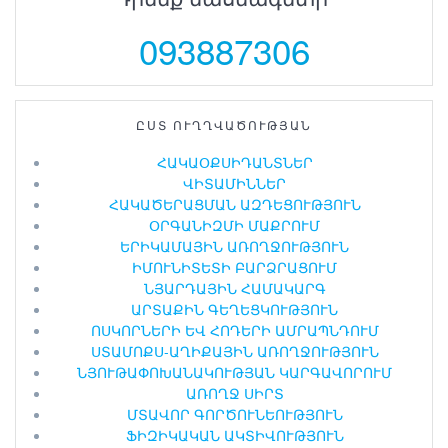
093887306
ԸՍՏ ՈՒՂՂՎԱԾՈՒԹՅԱՆ
ՀԱԿԱՕՔՍԻԴԱՆՏՆԵՐ
ՎԻՏԱՄԻՆՆԵՐ
ՀԱԿԱԾԵՐԱՑՄԱՆ ԱԶԴԵՑՈՒԹՅՈՒՆ
ՕՐԳԱՆԻԶՄԻ ՄԱՔՐՈՒՄ
ԵՐԻԿԱՄԱՅԻՆ ԱՌՈՂՋՈՒԹՅՈՒՆ
ԻՄՈՒՆԻՏԵՏԻ ԲԱՐՁՐԱՑՈՒՄ
ՆՅԱՐԴԱՅԻՆ ՀԱՄԱԿԱՐԳ
ԱՐՏԱՔԻՆ ԳԵՂԵՑԿՈՒԹՅՈՒՆ
ՈՍԿՈՐՆԵՐԻ ԵՎ ՀՈԴԵՐԻ ԱՄՐԱՊՆԴՈՒՄ
ՍՏԱՄՈՔՍ-ԱՂԻՔԱՅԻՆ ԱՌՈՂՋՈՒԹՅՈՒՆ
ՆՅՈՒԹԱՓՈԽԱՆԱԿՈՒԹՅԱՆ ԿԱՐԳԱՎՈՐՈՒՄ
ԱՌՈՂՋ ՍԻՐՏ
ՄՏԱՎՈՐ ԳՈՐԾՈՒՆԵՈՒԹՅՈՒՆ
ՖԻԶԻԿԱԿԱՆ ԱԿՏԻՎՈՒԹՅՈՒՆ