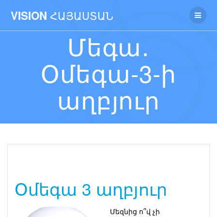
ՀԱՅԱՍՏԱՆ
VISION
Մեգա․
Օմեգա-3-ի
աղբյուր
Օմեգա 3 աղբյուր
Մեզնից ո՞վ չի