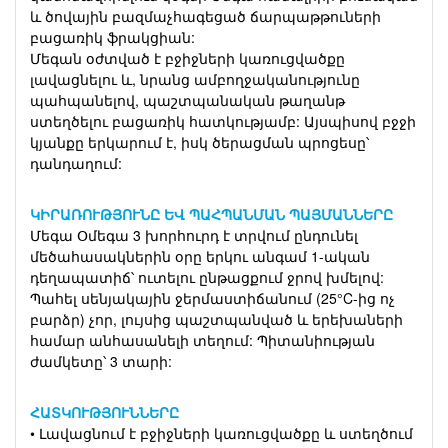
և ծովային բազմաչհագեցած ճարպաթթուների
բացառիկ ֆրակցիան:
Մեգան օժտված է բջիջների կառուցվածքը
լավացնելու և, նրանց ամբողջականությունը
պահպանելով, պաշտպանական թաղանթ
ստեղծելու բացառիկ հատկությամբ: Այսպիսով բջջի
կյանքը երկարում է, իսկ ծերացման պրոցեսը՝
դանդաղում:
ԿԻՐԱՌՈՒԹՅՈՒՆԸ ԵՎ ՊԱՀՊԱՆՄԱՆ ՊԱՅՄԱՆՆԵՐԸ
Մեգա Օմեգա 3 խորհուրդ է տրվում ընդունել
մեծահասակներին օրը երկու անգամ 1-ական
դեղապատիճ՝ ուտելու ընթացքում ջրով խմելով:
Պահել սենյակային ջերմաստիճանում (25°C-ից ոչ
բարձր) չոր, լույսից պաշտպանված և երեխաների
համար անհասանելի տեղում: Պիտանիության
ժամկետը՝ 3 տարի:
ՀԱՏԿՈՒԹՅՈՒՆՆԵՐԸ
• Լավացնում է բջիջների կառուցվածքը և ստեղծում