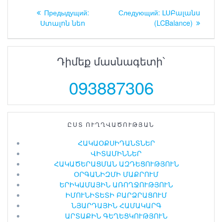
Навигация
Предыдущий:
Предыдущая
Следующий:
Следующая
ԼՍԲալանս
по
Ստալոն նեո
запись:
(LCBalance)
запись:
записям
Դիմեք մասնագետի՝
093887306
ԸՍՏ ՈՒՂՂՎԱԾՈՒԹՅԱՆ
ՀԱԿԱՕՔՍԻԴԱՆՏՆԵՐ
ՎԻՏԱՄԻՆՆԵՐ
ՀԱԿԱԾԵՐԱՑՄԱՆ ԱԶԴԵՑՈՒԹՅՈՒՆ
ՕՐԳԱՆԻԶՄԻ ՄԱՔՐՈՒՄ
ԵՐԻԿԱՄԱՅԻՆ ԱՌՈՂՋՈՒԹՅՈՒՆ
ԻՄՈՒՆԻՏԵՏԻ ԲԱՐՁՐԱՑՈՒՄ
ՆՅԱՐԴԱՅԻՆ ՀԱՄԱԿԱՐԳ
ԱՐՏԱՔԻՆ ԳԵՂԵՑԿՈՒԹՅՈՒՆ