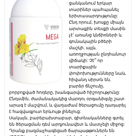
ցանկանում երկար
տարիներ պահպանել
երիտասարդությունը:
Ընդ որում, խոսքը միայն
արտաքին տեսքի մասին
չէ՝ առանց կնճիռների և
գունակային բծերի
մաշկի, այլև
առողջության ընդհանուր
վիճակի: Չէ՞ որ
տարիքային
փոփոխությունները նաև
հիվանդ սիրտն են,
բարձր ճնշումը,
բորբոքված հոդերը, խանգարված հիշողությունը:
Ընդսմին, ժամանակակից մարդու օրգանիզմը շատ
արագ է մաշվում, և վաղաժամ ծերացումը դադարել
է հազվագյուտ երևույթ լինելուց:
Սակայն, բարեբախտաբար, գիտնականները գտել
են ծերացման դեմ արդյունավետ և մատչելի միջոց:
Դրանք բազմաչհագեցած ճարպաթթուներն են