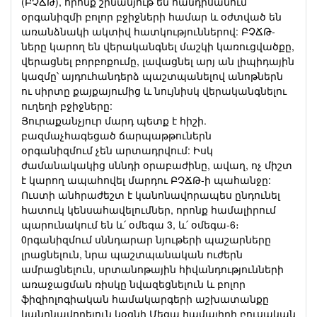
(ԲՉՃԹ), որոնք շինանյութ են հանդիսանում
օրգանիզմի բոլոր բջիջների համար և օժտված են
առանձնակի ակտիվ հատկություններով: ԲՉՃԹ-
ները կարող են վերականգնել մաշկի կառուցվածքը,
վերացնել բորբոքումը, լավացնել արյ ան լիպիդային
կազմը՝ այդուհանդերձ պաշտպանելով անոթներն
ու սիրտը քայքայումից և նույնիսկ վերականգնելու
ուղեղի բջիջները:
Յուրաքանչյուր մարդ պետք է հիշի.
բազմաչհագեցած ճարպաթթուներն
օրգանիզմում չեն արտադրվում: Իսկ
ժամանակակից սննդի օրաբաժինը, ավաղ, ոչ միշտ
է կարող ապահովել մարդու ԲՉՃԹ-ի պահանջը:
Ուստի անհրաժեշտ է կանոնավորապես ընդունել
հատուկ կենսահավելումներ, որոնք համալիրում
պարունակում են և՛ օմեգա 3, և՛ օմեգա-6։
0րգանիզմում սննդարար նյութերի պաշարները
լրացնելուն, նրա պաշտպանական ուժերն
ամրացնելուն, սրտանոթային հիվանդությունների
առաջացման ռիսկը նվազեցնելուն և բոլոր
ֆիզիոլոգիական համակարգերի աշխատանքը
կանոնավորելուն կօգնի Մեգա համալիրի բուսական