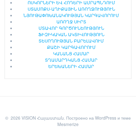
ՈՍԿՈՐՆԵՐԻ ԵՎ ՀՈԴԵՐԻ ԱՄՐԱՊՆԴՈՒՄ
ՍՏԱՄՈՔՍ-ԱՂԻՔԱՅԻՆ ԱՌՈՂՋՈՒԹՅՈՒՆ
ՆՅՈՒԹԱՓՈԽԱՆԱԿՈՒԹՅԱՆ ԿԱՐԳԱՎՈՐՈՒՄ
ԱՌՈՂՋ ՍԻՐՏ
ՄՏԱՎՈՐ ԳՈՐԾՈՒՆԵՈՒԹՅՈՒՆ
ՖԻԶԻԿԱԿԱՆ ԱԿՏԻՎՈՒԹՅՈՒՆ
ՏԵՍՈՂՈՒԹՅԱՆ ԲԱՐԵԼԱՎՈՒՄ
ՔԱՇԻ ԿԱՐԳԱՎՈՐՈՒՄ
ԿԱՆԱՆՑ ՀԱՄԱՐ
ՏՂԱՄԱՐԴԿԱՆՑ ՀԱՄԱՐ
ԵՐԵԽԱՆԵՐԻ ՀԱՄԱՐ
© 2026 VISION Հայաստան. Построено на WordPress и
теме
Mesmerize