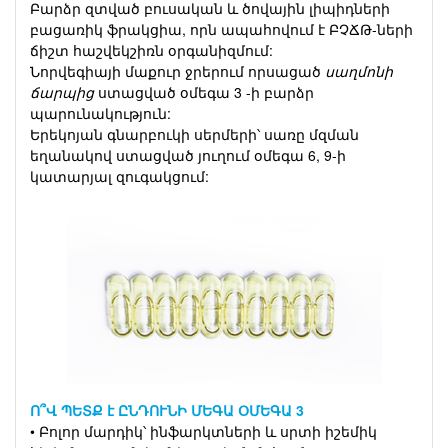
Բարձր զտված բուսական և ծովային լիպիդների
բացառիկ ֆրակցիա, որն ապահովում է ԲՉՃԹ-ների
ճիշտ հաշվեկշիռն օրգանիզմում:
Նորվեգիայի մաքուր ջրերում որսացած
սաղմոնի
ճարպից
ստացված օմեգա 3 -ի բարձր
պարունակություն:
Երեկոյան գնարբուկի սերմերի՝ սառը մզման
եղանակով ստացված յուղում օմեգա 6, 9-ի
կատարյալ զուգակցում:
Ո՞Վ ՊԵՏՔ է ԸՆԴՈՒՆԻ ՄԵԳԱ ՕՄԵԳԱ 3
• Բոլոր մարդիկ՝ ինֆարկտների և սրտի իշեմիկ