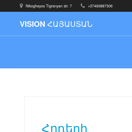
Nikoghayos Tigranyan str. 7
+37493887306
VISION
ՀԱՅԱՍՏԱՆ
Հոդերի