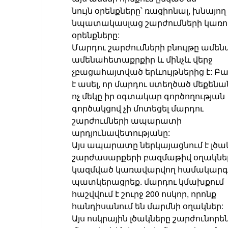
նույն օրենքները՝ ռացիոնալ, խնայող
նպատակասլաց շարժումների կառո
օրենքները:
Մարդու շարժումների բնույթը ամե
ամենահետաքրքիր և մինչև վերջ
չբացահայտված երևույթներից է: 
է ասել, որ մարդու ստեղծած մեքենա
ոչ մեկը իր օգտակար գործողության
գործակցով չի մոտեցել մարդու
շարժումների ապարատի
արդյունավետությանը:
Այս ապարատը ներկայացնում է լծա
շարժասարքերի բազմաթիվ օղակնե
կազմված կառավարվող համակարգ:
պատկերացրեք. մարդու կմախքում
հաշվվում է շուրջ 200 ոսկոր, որոնք
հանդիսանում են մարմնի օղակներ:
Այս ոսկրային լծակները շարժունորե