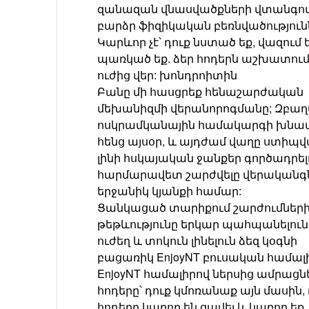
զանազան վնասվածքների վտանգով,
բարձր ֆիզիկական բեռնվածություն
Կարևոր չէ՝ դուք նստած եք, վազում 
պառկած եք. ձեր հոդերն աշխատում
ուժից վեր: խոնդրոիտին
Բանը մի հասցրեք հենաշարժական
մեխանիզմի վերանորոգմանը; Զբաղ
ոսկրամկանային համակարգի խնա
հենց այսօր, և այդժամ վաղը ստիպվ
լինի հսկայական ջանքեր գործադրել
հարմարավետ շարժվելը վերականգն
երջանիկ կյանքի համար:
Ցանկացած տարիքում շարժումներ
թեթևությունը երկար պահպանելուն,
ուժեղ և տոկուն լինելուն ձեզ կօգնի
բացառիկ EnjoyNT բուսական համալի
EnjoyNT համալիրով ներսից ամրացն
հոդերը՝ դուք կմոռանաք այն մասին, 
հոդերը կարող են ցավել և կարող եք