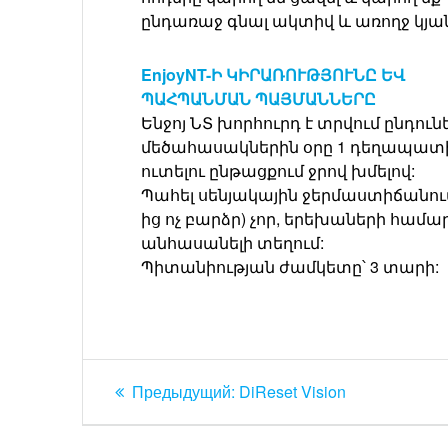
ընդառաջ գնալ ակտիվ և առողջ կյա
EnjoyNT-Ի ԿԻՐԱՌՈՒԹՅՈՒՆԸ ԵՎ
ՊԱՀՊԱՆՄԱՆ ՊԱՅՄԱՆՆԵՐԸ
Ենջոյ ՆՏ խորհուրդ է տրվում ընդունե
մեծահասակներին օրը 1 դեղապատ
ուտելու ընթացքում ջրով խմելով:
Պահել սենյակային ջերմաստիճանում
ից ոչ բարձր) չոր, երեխաների համա
անհասանելի տեղում:
Պիտանիության ժամկետը՝ 3 տարի:
Навигация
Предыдущий:
Предыдущая
DiReset Vision
по
запись: