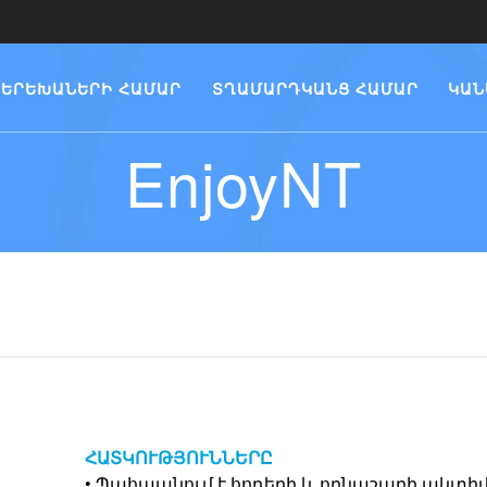
ԵՐԵԽԱՆԵՐԻ ՀԱՄԱՐ
ՏՂԱՄԱՐԴԿԱՆՑ ՀԱՄԱՐ
ԿԱՆ
EnjoyNT
ՀԱՏԿՈՒԹՅՈՒՆՆԵՐԸ
• Պահպանում է հոդերի և ողնաշարի ակտի