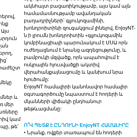
ակնհայտ բացառիկությամբ, այս կամ այն
համամասնությամբ ավանդական
տերով,
բաղադրիչների՝ գլյուկոզամինի,
ոնք
խոնդրոիտինի զուգակցում լինելով, EnjoyNT-
 Այս
ն ի լրումն խոնդրոիտին +գլյուկոզամին
արդուն
կոմբինացիայի պարունակում է ՄՍԱ որն
զան
ուժեղացնում է նրանց ազդեցությունը, և
երող,
բամբուկի մզվածք, որն ապահովում է
ից՝
ոսկրային հյուսվածքի ակտիվ
հրաժեշտ
վերահանքայնացումը և կանխում նրա
հյուծումը:
մեկը
EnjoyNT համալիրի կանոնավոր համալիր
օգտագործումը նպաստում է հոդերի և
մներ և
մկանների վիճակի ընդհանուր
ռ մեր
թեթևացմանը:
առները
տիվ կամ
Ո՞Վ ՊԵՏՔ է ԸՆԴՈՒՆԻ EnjoyNT ՀԱՄԱԼԻՐԸ
ը, թե՛
• Նրանք, ովքեր տառապում են հոդերի