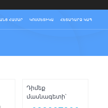
ԱՆՑ ՀԱՄԱՐ
ԿՈՍՄԵՏԻԿԱ
ՀԵՏԱԴԱՐՁ ԿԱՊ
Դիմեք
մասնագետի՝
վ