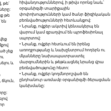
հիվանդություններով, ի թիվս որոնց նաև՝
 թե՛
օրգանիզմի տարիքային
ները:
փոփոխությունների կամ ծանր ֆիզիկական
եք թե
բեռնվածությունների հետևանքով:
 են
• Նրանք, ովքեր ակտիվ կենսակերպ են
վարում կամ զբաղվում են պրոֆեսիոնալ
սպորտով:
վեք
• Նրանք, ովքեր հետևում են իրենց
մքով
առողջությանը և նախընտրում հոդերն ու
ած չեք
մկանները նախապատրաստել
ու
մարզումներին և թեթևացնել նրանց վրա
ելու և
բեռնվածությունը հետո:
• Նրանք, ովքեր կողմնորոշված են
ի
ընդհանուր առմամբ օրգանիզմի ծերացման
 ճկուն,
կանխմանը:
րը:
ելով
որ