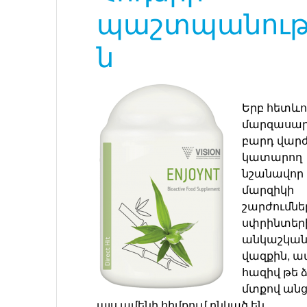
պաշտպանութ
ն
Երբ հետևո
մարզասար
բարդ վարժ
կատարող
նշանավոր
մարզիկի
շարժումնե
սփրինտերի
անկաշկա
վազքին, 
հազիվ թե 
մտքով անց
այս ամենի հիմքում ընկած են