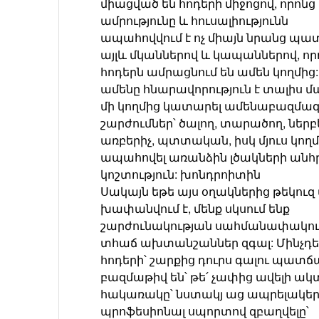
միացված են հոդերի միջոցով, որոնց
ամրությունը և հուսալիությունն
ապահովվում է ոչ միայն նրանց պա
այլև մկաններով և կապաններով, որ
հոդերն ամրացնում են ամեն կողմից:
ամենը հնարավորություն է տալիս մ
մի կողմից կատարել ամենաբազմա
շարժումներ՝ ծալող, տարածող, ներբ
առբերիչ, պտտական, իսկ մյուս կողմ
ապահովել առանձին լծակների ան
կոշտություն: խոնդրոիտին
Սակայն եթե այս օղակներից թեկուզ 
խափանվում է, մենք սկսում ենք
շարժունակության սահմանափակու
տհաճ ախտանշաններ զգալ: Մինչդե
հոդերի՝ շարքից դուրս գալու պատճ
բազմաթիվ են՝ թե՛ չափից ավելի ակ
հակառակը՝ նստակյ աց ապրելակերպ
պրոֆեսիոնալ սպորտով զբաղվելը՝