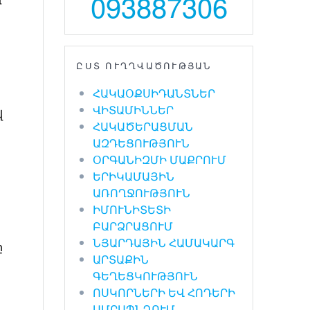
093887306
ը
ԸՍՏ ՈՒՂՂՎԱԾՈՒԹՅԱՆ
ՀԱԿԱՕՔՍԻԴԱՆՏՆԵՐ
ՎԻՏԱՄԻՆՆԵՐ
վ
ՀԱԿԱԾԵՐԱՑՄԱՆ
ԱԶԴԵՑՈՒԹՅՈՒՆ
ՕՐԳԱՆԻԶՄԻ ՄԱՔՐՈՒՄ
ԵՐԻԿԱՄԱՅԻՆ
ԱՌՈՂՋՈՒԹՅՈՒՆ
ԻՄՈՒՆԻՏԵՏԻ
ԲԱՐՁՐԱՑՈՒՄ
ՆՅԱՐԴԱՅԻՆ ՀԱՄԱԿԱՐԳ
ը
ԱՐՏԱՔԻՆ
ԳԵՂԵՑԿՈՒԹՅՈՒՆ
ՈՍԿՈՐՆԵՐԻ ԵՎ ՀՈԴԵՐԻ
ԱՄՐԱՊՆԴՈՒՄ