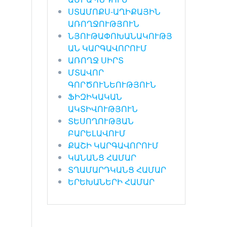
ՍՏԱՄՈՔՍ-ԱՂԻՔԱՅԻՆ
ԱՌՈՂՋՈՒԹՅՈՒՆ
ՆՅՈՒԹԱՓՈԽԱՆԱԿՈՒԹՅ
ԱՆ ԿԱՐԳԱՎՈՐՈՒՄ
ԱՌՈՂՋ ՍԻՐՏ
ՄՏԱՎՈՐ
ԳՈՐԾՈՒՆԵՈՒԹՅՈՒՆ
ՖԻԶԻԿԱԿԱՆ
ԱԿՏԻՎՈՒԹՅՈՒՆ
ՏԵՍՈՂՈՒԹՅԱՆ
ԲԱՐԵԼԱՎՈՒՄ
ՔԱՇԻ ԿԱՐԳԱՎՈՐՈՒՄ
ԿԱՆԱՆՑ ՀԱՄԱՐ
ՏՂԱՄԱՐԴԿԱՆՑ ՀԱՄԱՐ
ԵՐԵԽԱՆԵՐԻ ՀԱՄԱՐ