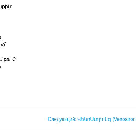
նքին:
լ
իճ՝
 (25°C-
ր
Следующий:
Следующая
ՎենոՍտրոնգ (Venostron
запись: