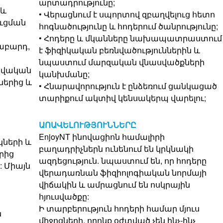
արտադրությունը;
 և
• Վերացնում է սպորտով զբաղվելուց հետո
ւցման
հոգնածությունը և հոդերում ծանրությունը;
• Հոդերը և մկանները նախապատրաստում
նաբարդ,
է ֆիզիկական բեռնվածություններին և
նպաստում մարզական վնասվածքների
Բավական
կանխմանը;
ներից և
• Հնարավորություն է ընձեռում ցանկացած
տարիքում ակտիվ կենսակերպ վարելու;
ԱՈԱՎԵԼՈՒԹՅՈՒՆՆԵՐԸ
EnjoyNT ինովացիոն համալիրի
կների և
բաղադրիչներն ունենում են կրկնակի
րից
ազդեցություն. նպաստում են, որ հոդերը
 Միայն
վերադառնան ֆիզիոլոգիական նորմայի
վիճակին և ամրացնում են ոսկրային
հյուսվածքը:
Ի տարբերություն հոդերի համար մյուս
ն
միջոցների, որոնք օժտված չեն ինչ-ինչ